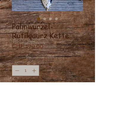
Palmwurzel-
Rutilqaurz Kette
Price
CHF 179.00
Quantity
*
Out of Stock
Notify When Available
Geknüpfte Kette Palmwurzel Stein
und Rutilquarz in Messing gefasst.
Länge verstellbar