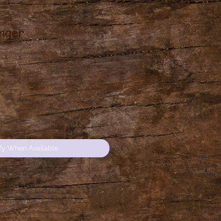
nger
ce
fy When Available