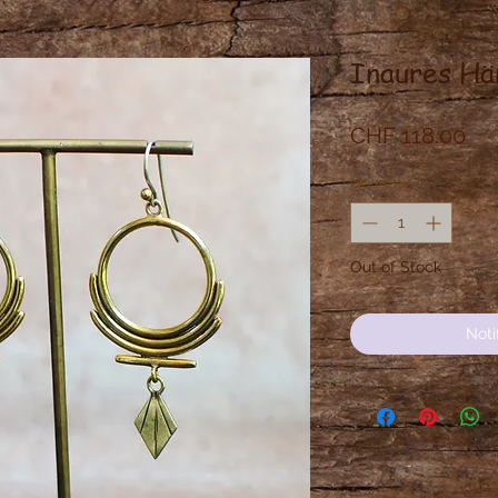
Inaures Hä
Pri
CHF 118.00
Quantity
*
Out of Stock
Noti