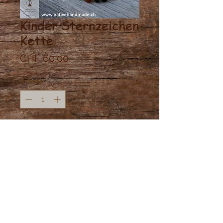
Kinder Sternzeichen
Kette
Preis
CHF 60.00
Anzahl
*
In den Warenkorb
Gutschein für eine Personaliesierte
Kinder Sternzeichen Kette mit
echten Halbedelsteinen.
Gutschein wird per Post verschickt.