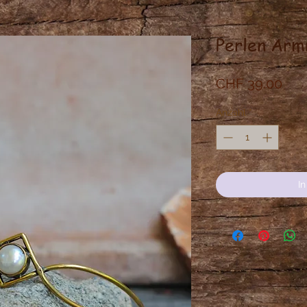
Perlen Arm
Prei
CHF 39.00
Anzahl
*
I