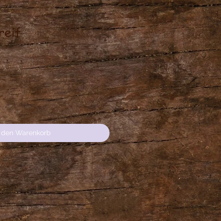
reif
s
n den Warenkorb