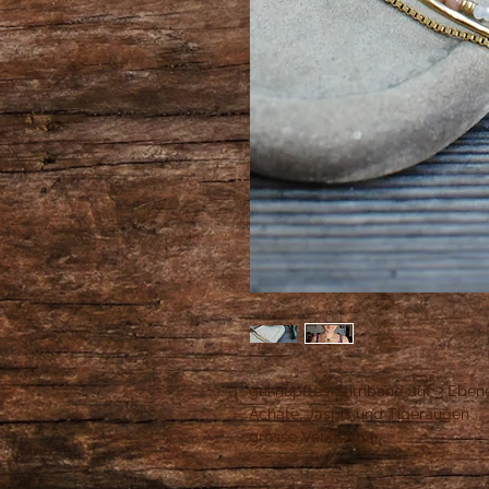
geknüpftes Stirnband auf 3 Eben
Achate, Jaspis und Tigeraugen
grösse Verstellbar.