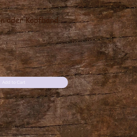
rn oder Kopfband
ce
Add to Cart