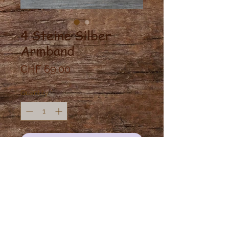
4 Steine Silber
Armband
Price
CHF 69.00
Quantity
*
Add to Cart
Feines geknüpftes Armband mit 
Silberperlen, Zitrinen, Granaten, 
Rauchquarze undvintage Jade 
Perlen.

Länge verstellbar. 