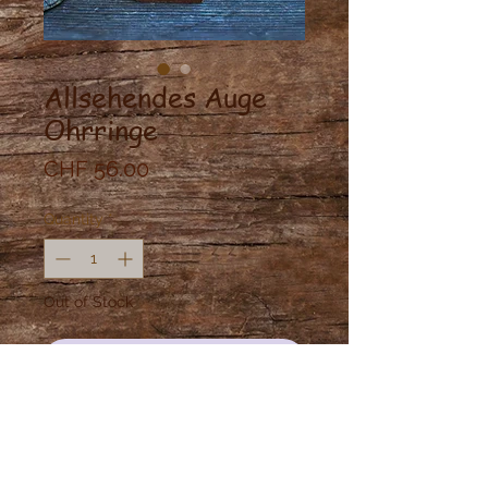
Allsehendes Auge
Ohrringe
Price
CHF 56.00
Quantity
*
Out of Stock
Notify When Available
Allsehendes Auge Ohrringe aus
Messing mit Rauchquarz.