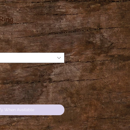
Ring
ce
fy When Available