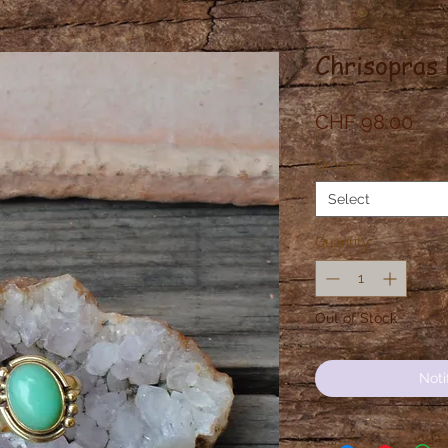
Chrisopras 
Pri
CHF 98.00
Grösse
*
Select
Quantity
*
Out of Stock
Noti