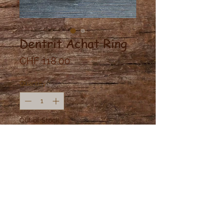
Dentrit Achat Ring
Price
CHF 118.00
Quantity
*
Out of Stock
Notify When Available
Natürlich klarer Dentrit Achat in
Messing gefasst.
Grösse: 58