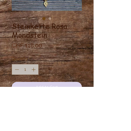
Steinkette Rosa
Mondstein
Price
CHF 118.00
Quantity
*
Add to Cart
Geknüpftes doppeltes Collier mit
Rosa Mondstein, Flussteine und
Mahagohni Obsdian.
Kurz verstellbar.
Kann auch als Kopfband verwendet