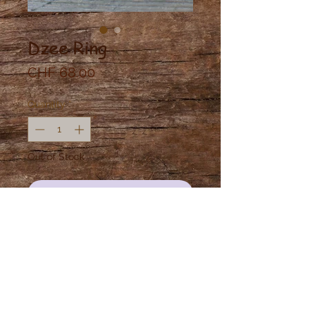
Dzee Ring
Price
CHF 68.00
Quantity
*
Out of Stock
Notify When Available
Tibetische Dzee Perle in Messing
gefasst.
Grösse: 51
Dieser Dzee Perle, steht für inneren
Reichtum.