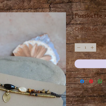
Fusskette 
Pric
CHF 58.00
Quantity
*