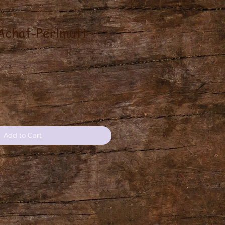
Achat-Perlmutt
e
Add to Cart