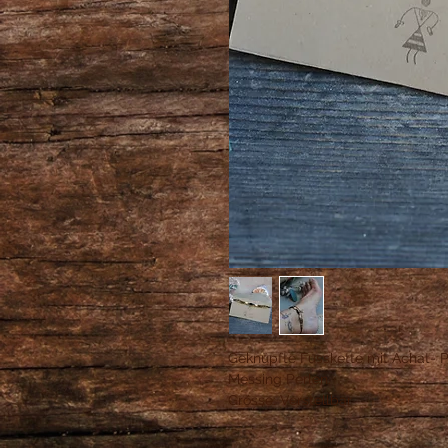
Geknüpfte Fusskette mit Achat- 
Messing Perlen.
Grösse: Verstellbar