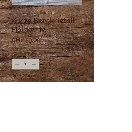
Kurze Bergkristall
Halskette
Price
CHF 59.00
Quantity
*
Out of Stock
Notify When Available
Bergkristall Spitze mit Stern und
Mond und Bergkristall auf Seiten.
Matreal: Messing
Länge: 44- 46 cm