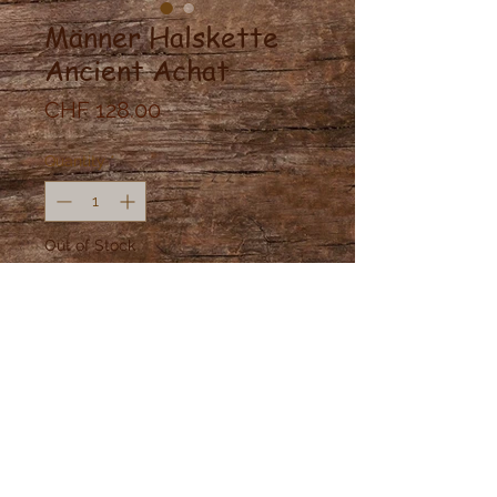
Männer Halskette
Ancient Achat
Price
CHF 128.00
Quantity
*
Out of Stock
Notify When Available
Antike Achat Halskette mit Jade, 
Bronziten und edlen  Madre de 
Cacao Holzperlen.Länge verstellbar 