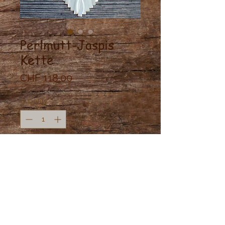
Perlmutt-Jaspis
Kette
Price
CHF 118.00
Quantity
*
Add to Cart
Geknüpfte Halskette mit Perlmutt
Muscheln, Silberperlen 925 und
Landschafts Jaspis Steine.
Verstellbar