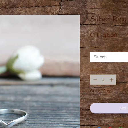
Silber Ring
Pric
CHF 42.00
Grösse
*
Select
Quantity
*
Out of Stock
Noti