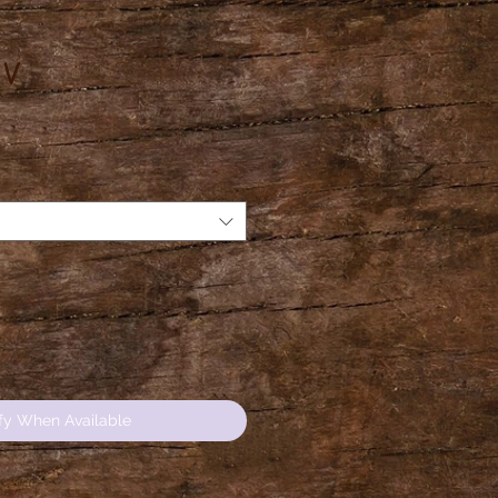
 V
e
fy When Available