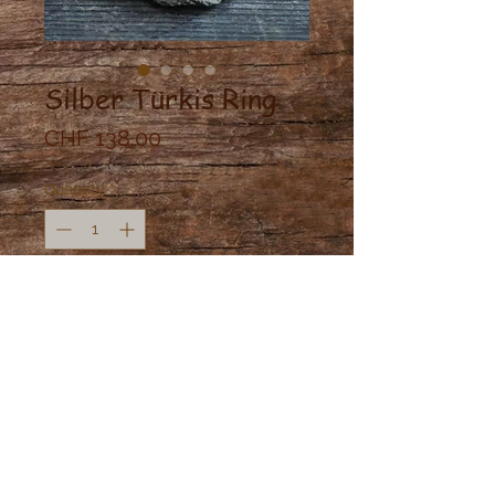
Silber Türkis Ring
Price
CHF 138.00
Quantity
*
Add to Cart
Silber Ring mit schönen Türkisstein
gefasst.
Grösse: 55