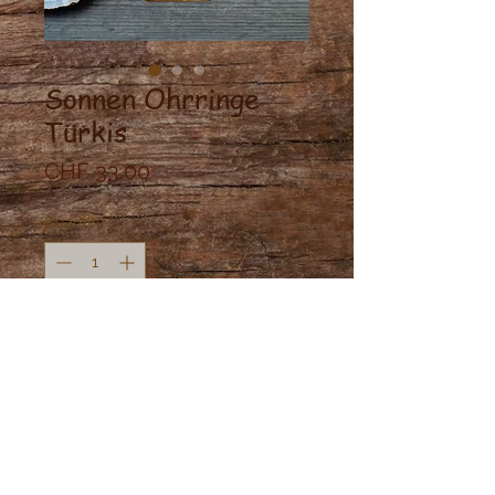
Sonnen Ohrringe
Türkis
Price
CHF 33.00
Quantity
*
Add to Cart
Sonnen Ohrringe aus Messig mit
Türkis Steinen.
Gewicht: Leicht