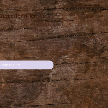
Labradorit Kette
ce
Add to Cart