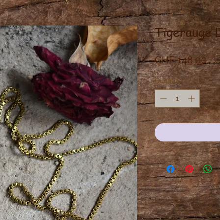
Tigerauge 
Pri
CHF 148.00
Quantity
*