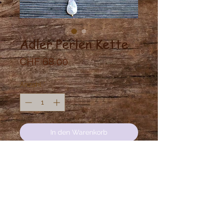
Adler Perlen Kette
Preis
CHF 68.00
Anzahl
*
In den Warenkorb
Messing Adler mit hängender
Süsswasser Perle.
Länge:
Notiz