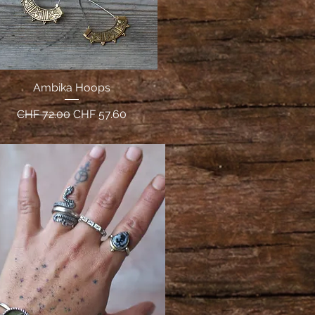
Ambika Hoops
Schnellansicht
Standardpreis
Sale-Preis
CHF 72.00
CHF 57.60