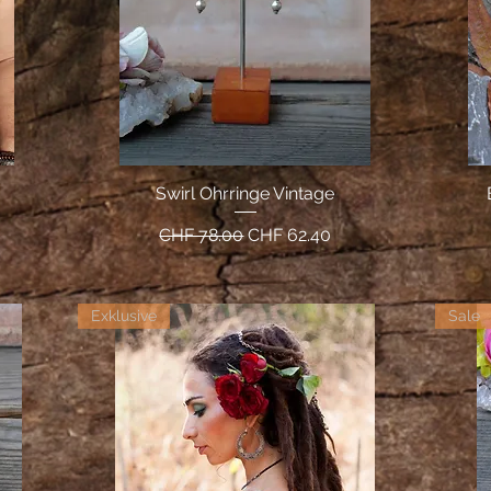
Swirl Ohrringe Vintage
Schnellansicht
Standardpreis
Sale-Preis
CHF 78.00
CHF 62.40
Exklusive
Sale