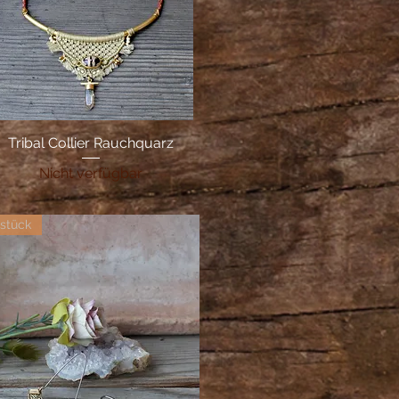
Tribal Collier Rauchquarz
Schnellansicht
Nicht verfügbar
lstück