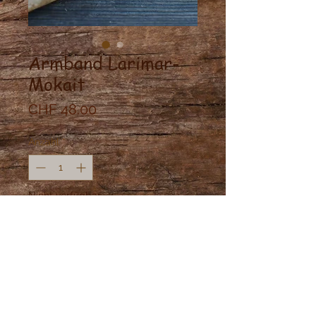
Armband Larimar-
Mokait
Preis
CHF 48.00
Anzahl
*
Nicht verfügbar
Benachrichtigen lassen
Geknüpftes Armband mit Larimar-
Mokait und Messing Perlen.
Größe: verstellbar