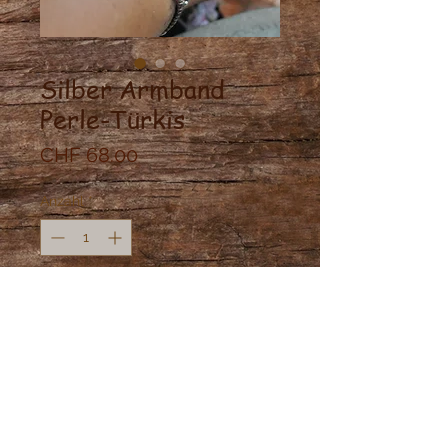
Silber Armband
Perle-Türkis
Preis
CHF 68.00
Anzahl
*
In den Warenkorb
Geknüptes Armband mit 925 Silber
Perlen, Süsswasser Perlen,
afrikanischen Türkis und Mondsteine.
Länge: verstellbar