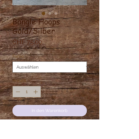
Bangle Hoops
Gold/Silber
Preis
CHF 75.00
Farbe
*
Anzahl
*
In den Warenkorb
Ethnische grosse Designer Ohrringe
in Bali hergestellt.