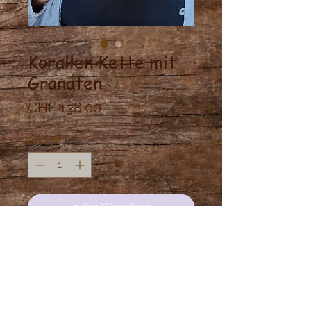
Korallen Kette mit
Granaten
Preis
CHF 138.00
Anzahl
*
In den Warenkorb
Silber Kette mit Ethnischen
Nepalischen Anhänger aus German
Silver (Silbermix). Eingearbeitet mit
Korallen und Granaten.
Länge: 36cm und dann leicht