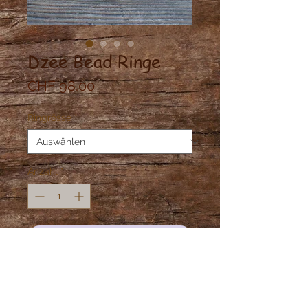
Dzee Bead Ringe
Preis
CHF 98.00
Ringrösse
*
Anzahl
*
In den Warenkorb
Dzee Infinity Ringe in Messing
gefasst.
Bedeutung der Prägung.