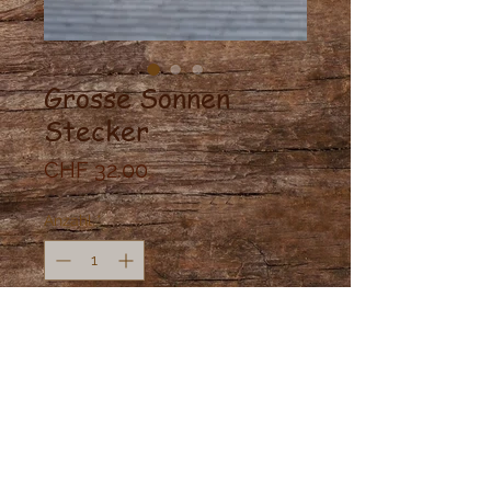
Grosse Sonnen
Stecker
Preis
CHF 32.00
Anzahl
*
Nicht verfügbar
Benachrichtigen lassen
Sonnen Stecker Ohrringe aus
Messing mit Edelstahl Verschluss.