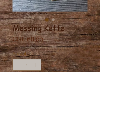
Messing Kette
Preis
CHF 68.00
Anzahl
*
In den Warenkorb
Messing Ornamente darunter auch
Vintage Beads.
Länge: kurz verstellbar