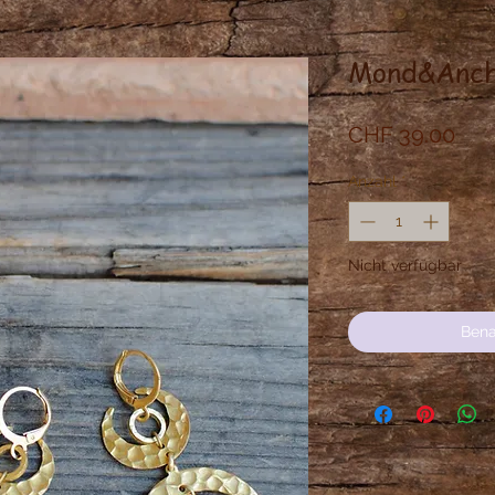
Mond&Anch
Prei
CHF 39.00
Anzahl
*
Nicht verfügbar
Bena