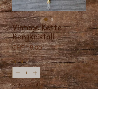
Vintage Kette
Bergkristall
Preis
CHF 58.00
Anzahl
*
Nicht verfügbar
Benachrichtigen lassen
Messing Kette mit Bergkristal,
antiker Achat Perle und Lapis Lazuli.
Kettenlänge: 38cmbis 40cm