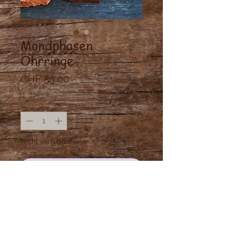
Mondphasen
Ohrringe
Preis
CHF 53.00
Anzahl
*
Nicht verfügbar
Benachrichtigen lassen
Verspielte Mondphasen Ohrringe
aus Messing.