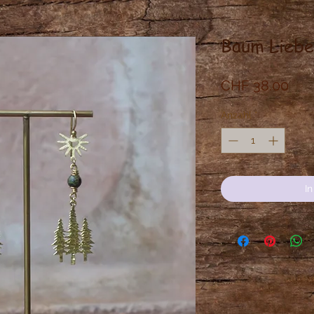
Baum Liebe
Prei
CHF 38.00
Anzahl
*
I