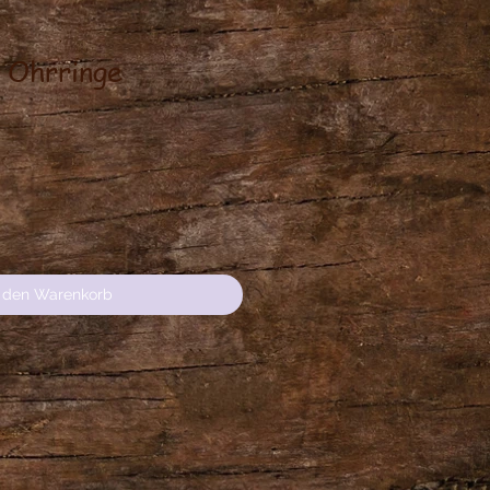
 Ohrringe
s
n den Warenkorb