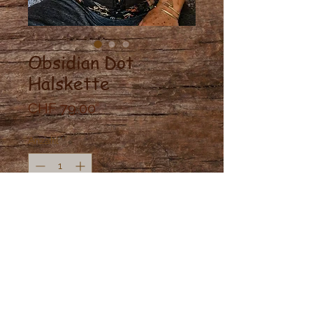
Obsidian Dot
Halskette
Preis
CHF 79.00
Anzahl
*
Nicht verfügbar
Benachrichtigen lassen
Onix Stein in Messing gefasst.