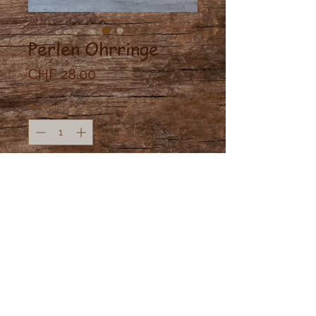
Perlen Ohrringe
Preis
CHF 28.00
Anzahl
*
In den Warenkorb
Messing Ohrringe mit Süsswasser
Perle.
Gewicht: leicht