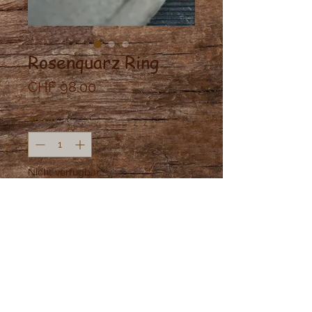
Rosenquarz Ring
Preis
CHF 98.00
Anzahl
*
Nicht verfügbar
Benachrichtigen lassen
Top Qualität Rosenquarz in Messing
gefasst.
Grösse: 54