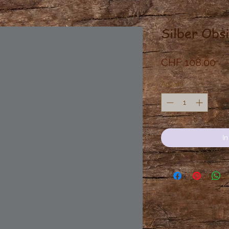
Silber Obs
Pre
CHF 108.00
Anzahl
*
I