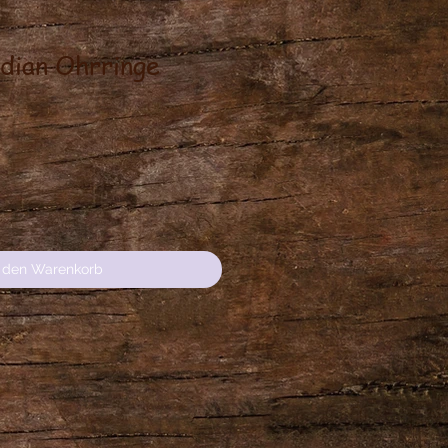
idian Ohrringe
is
n den Warenkorb