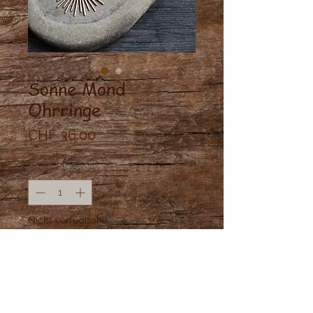
Sonne Mond
Ohrringe
Preis
CHF 36.00
Anzahl
*
Nicht verfügbar
Benachrichtigen lassen
Sonne Mond Ohrringe aus Messing.