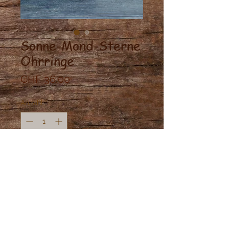
Sonne-Mond-Sterne
Ohrringe
Preis
CHF 36.00
Anzahl
*
In den Warenkorb
Sonne, Mond, Sterne Ohrringe aus
Messing und Sonnestein.
Gewicht: Leicht