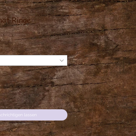
hat Ringe
is
chrichtigen lassen