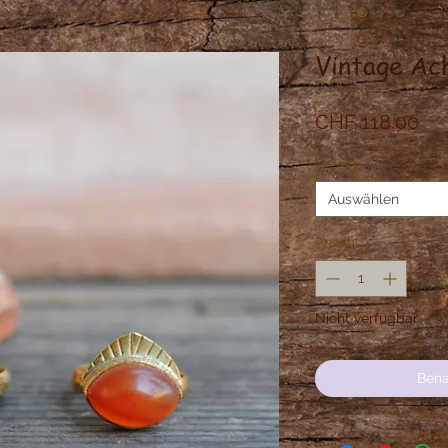
Vintage Ac
Pre
CHF 118.00
Grösse
*
Auswählen
Anzahl
*
Nicht verfügbar
Bena